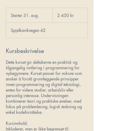
2 450
norske
Starter 31. aug.
S
2 450 kr
kroner
t
a
Spjelkavikvegen 42
r
t
e
r
Kursbeskrivelse
3
1
Dette kurset gir deltakerne en praktisk og
.
tilgjengelig innføring i programmering for
a
nybegynnere. Kurset passer for voksne som
u
ønsker å forstå grunnleggende prinsipper
g
innen programmering og digital teknologi,
.
enten for videre studier, arbeidsliv eller
personlig interesse. Undervisningen
kombinerer teori og praktiske øvelser, med
fokus på problemløsing, logisk tenkning og
enkel kodeforståelse.
Kursinnhold:
Inkluderer, men er ikke begrenset til: