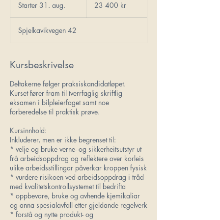
norske
Starter 31. aug.
S
23 400 kr
kroner
t
a
Spjelkavikvegen 42
r
t
e
r
Kursbeskrivelse
3
1
Deltakerne følger praksiskandidatløpet.
.
Kurset fører fram til tverrfaglig skriftlig
a
eksamen i bilpleierfaget samt noe
u
forberedelse til praktisk prøve.
g
.
Kursinnhold:
Inkluderer, men er ikke begrenset til:
* velje og bruke verne- og sikkerheitsutstyr ut
frå arbeidsoppdrag og reflektere over korleis
ulike arbeidsstillingar påverkar kroppen fysisk
* vurdere risikoen ved arbeidsoppdrag i tråd
med kvalitetskontrollsystemet til bedrifta
* oppbevare, bruke og avhende kjemikaliar
og anna spesialavfall etter gjeldande regelverk
* forstå og nytte produkt- og