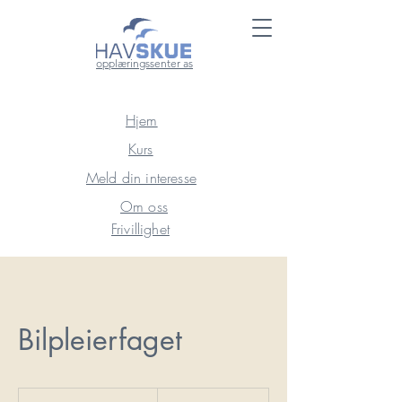
opplæringssenter as
Hjem
Kurs
Meld din interesse
Om oss
Frivillighet
Bilpleierfaget
23 400