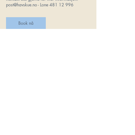
post@havskue.no - Lone 481 12 996
Book nå
Kontaktinformasjon
Spjelkavikvegen 42, 6010 Ålesund, Norway
post@havskue.no
opplæringssenter as