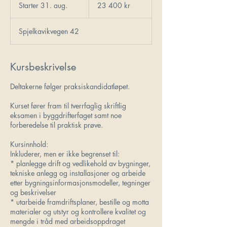
norske
Starter 31. aug.
S
23 400 kr
kroner
t
a
Spjelkavikvegen 42
r
t
e
r
Kursbeskrivelse
3
1
Deltakerne følger praksiskandidatløpet.
.
a
Kurset fører fram til tverrfaglig skriftlig
u
eksamen i byggdrifterfaget samt noe
g
forberedelse til praktisk prøve.
.
Kursinnhold:
Inkluderer, men er ikke begrenset til:
* planlegge drift og vedlikehold av bygninger,
tekniske anlegg og installasjoner og arbeide
etter bygningsinformasjonsmodeller, tegninger
og beskrivelser
* utarbeide framdriftsplaner, bestille og motta
materialer og utstyr og kontrollere kvalitet og
mengde i tråd med arbeidsoppdraget