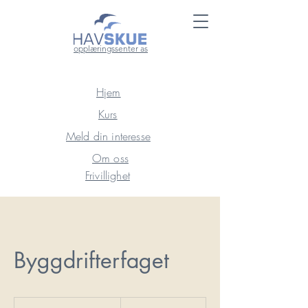
opplæringssenter as
Hjem
Kurs
Meld din interesse
Om oss
Frivillighet
Byggdrifterfaget
23 400