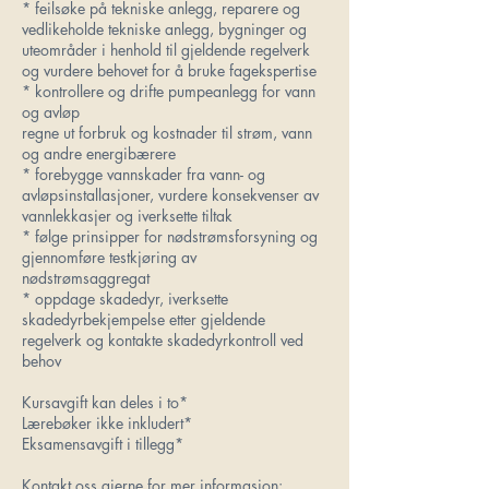
* feilsøke på tekniske anlegg, reparere og
vedlikeholde tekniske anlegg, bygninger og
uteområder i henhold til gjeldende regelverk
og vurdere behovet for å bruke fagekspertise
* kontrollere og drifte pumpeanlegg for vann
og avløp
regne ut forbruk og kostnader til strøm, vann
og andre energibærere
* forebygge vannskader fra vann- og
avløpsinstallasjoner, vurdere konsekvenser av
vannlekkasjer og iverksette tiltak
* følge prinsipper for nødstrømsforsyning og
gjennomføre testkjøring av
nødstrømsaggregat
* oppdage skadedyr, iverksette
skadedyrbekjempelse etter gjeldende
regelverk og kontakte skadedyrkontroll ved
behov
Kursavgift kan deles i to*
Lærebøker ikke inkludert*
Eksamensavgift i tillegg*
Kontakt oss gjerne for mer informasjon: